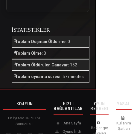
İSTATISTIKLER
Toplam Düşman Öldürme:
0
Toplam Ölme:
0
Toplam Öldürülen Canavar:
152
Toplam oynama süresi:
57 minutes
KO4FUN
HIZLI
OYUN
YASAL
BAĞLANTILAR
REHBERI
En İyi MMORPG PvP
Ana Sayfa
Kullanım
Sunucusu!
Başlangıç
Şartları
Oyunu İndir
Eşyaları