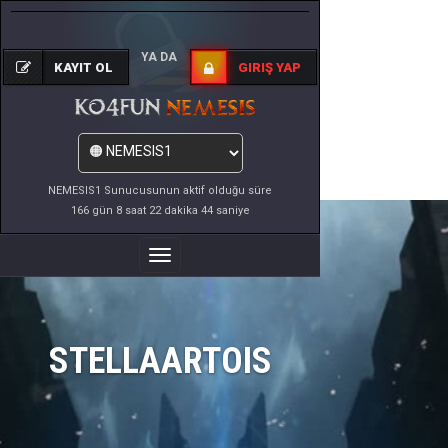
YA DA
KAYIT OL
GIRIŞ YAP
NEMESIS1 Sunucusunun aktif olduğu süre
166 gün 8 saat 22 dakika 44 saniye
Menüyü
Değiştir
STELLAARTOIS