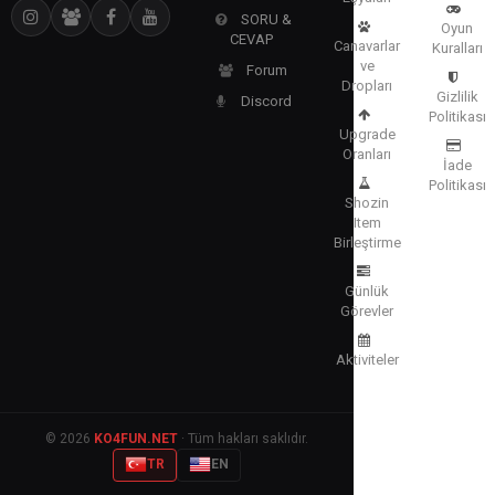
SORU &
Oyun
CEVAP
Canavarlar
Kuralları
ve
Forum
Dropları
Gizlilik
Discord
Politikası
Upgrade
Oranları
İade
Politikası
Shozin
Item
Birleştirme
Günlük
Görevler
Aktiviteler
© 2026
KO4FUN.NET
· Tüm hakları saklıdır.
TR
EN