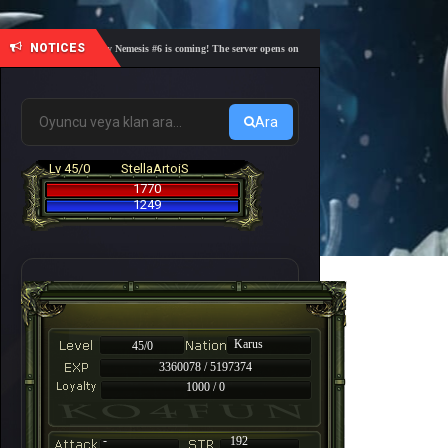
NOTICES
🎓 Academy Nemesis #6 is coming! The server opens on Friday, August 7 at 21:00 – Are you r
Ara
Lv 45/0
StellaArtoiS
1770
1249
Karus
45/0
3360078 / 5197374
1000 / 0
-
192