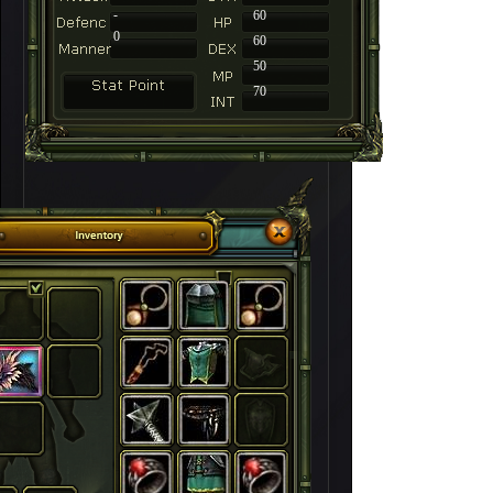
-
60
0
60
50
70