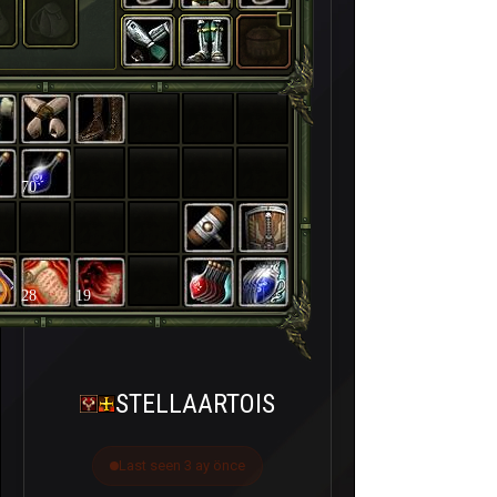
70
28
19
STELLAARTOIS
Last seen 3 ay önce