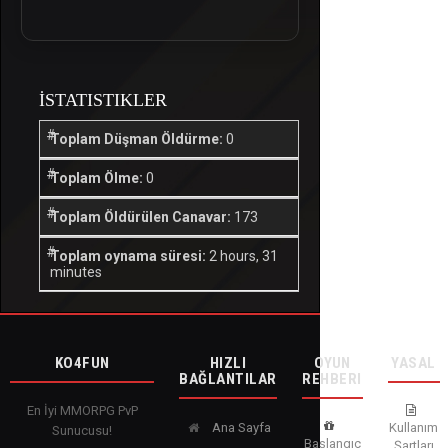
İSTATISTIKLER
Toplam Düşman Öldürme:
0
Toplam Ölme:
0
Toplam Öldürülen Canavar:
173
Toplam oynama süresi:
2 hours, 31
minutes
KO4FUN
HIZLI
OYUN
YASAL
BAĞLANTILAR
REHBERI
En İyi MMORPG PvP
Ana Sayfa
Kullanım
Sunucusu!
Başlangıç
Şartları