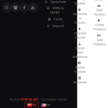
Oyunu İndir
Eşyaları
SORU &
Oyun
CEVAP
Canavarlar
Kuralları
ve
Forum
Dropları
Gizlilik
Discord
Politikası
Upgrade
Oranları
İade
Politikası
Shozin
Item
Birleştirme
Günlük
Görevler
Aktiviteler
© 2026
KO4FUN.NET
· Tüm hakları saklıdır.
TR
EN