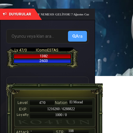
DUYURULAR
🎓 6. ACADEMY NEMESIS GELİYOR! 7 Ağustos Cuma 21:00'da sunucu açılıyor – 10 günlük
Ara
Lv 47/0
IComoESTAS
1382
2603
El Morad
47/0
1216260 / 6288822
1000 / 0
-
108