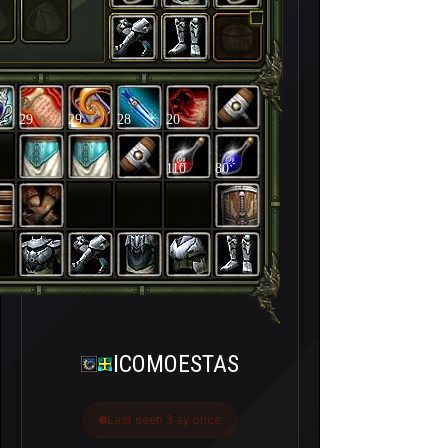
29
29
28
20
110
80
ICOMOESTAS
Last seen 3 ay önce