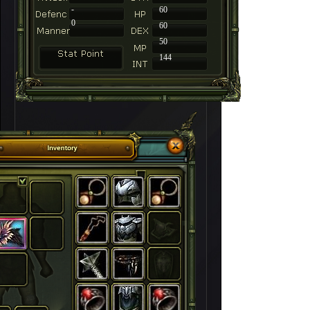
-
60
0
60
50
144