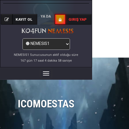
YA DA
KAYIT OL
GIRIŞ YAP
NEMESIS1 Sunucusunun aktif olduğu süre
167 gün 17 saat 4 dakika 58 saniye
Menüyü
Değiştir
ICOMOESTAS